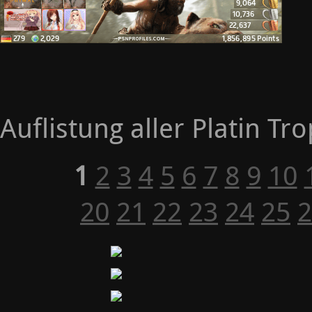
Auflistung aller Platin Tr
1
2
3
4
5
6
7
8
9
10
20
21
22
23
24
25
2