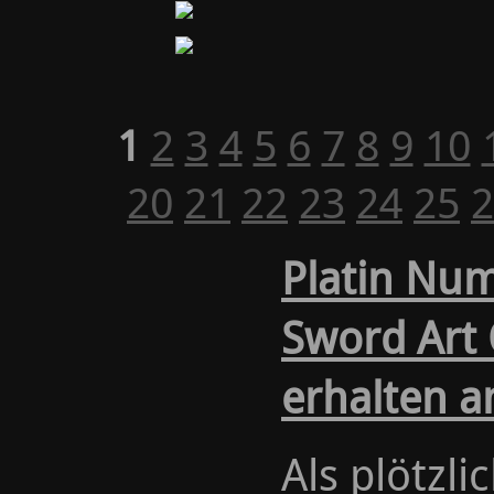
1
2
3
4
5
6
7
8
9
10
20
21
22
23
24
25
2
Platin Num
Sword Art 
erhalten a
Als plötzli