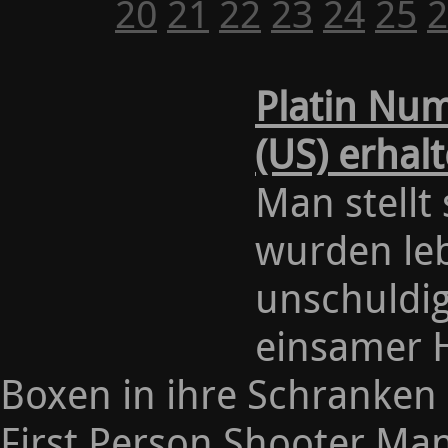
20
21
22
23
24
25
2
Platin Nu
(US) erhal
Man stellt
wurden le
unschuldig
einsamer H
Boxen in ihre Schranken 
First Person Shooter Ma