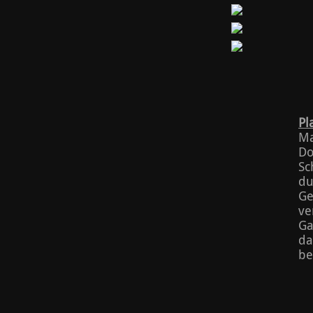
Pl
Ma
Do
Sc
du
Ge
ve
Ga
da
be