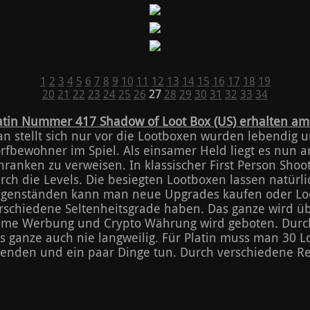
1
2
3
4
5
6
7
8
9
10
11
12
13
14
15
16
17
18
19
20
21
22
23
24
25
26
27
28
29
30
31
32
33
34
atin Nummer 417 Shadow of Loot Box (US) erhalten am 
n stellt sich nur vor die Lootboxen wurden lebendig 
rfbewohner im Spiel. Als einsamer Held liegt es nun a
hranken zu verweisen. In klassischer First Person Sho
rch die Levels. Die besiegten Lootboxen lassen natürlic
genständen kann man neue Upgrades kaufen oder Lo
rschiedene Seltenheitsgrade haben. Das ganze wird übe
me Werbung und Crypto Währung wird geboten. Durc
s ganze auch nie langweilig. Für Platin muss man 30 Lo
enden und ein paar Dinge tun. Durch verschiedene Re