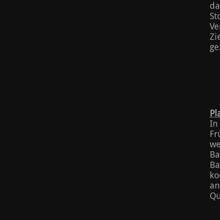
da
St
Ve
Zi
ge
Pl
In
Fr
we
Ba
Ba
ko
an
Qu