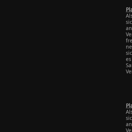
Pl
Al
si
an
Ve
fr
ne
si
es
Sa
Ve
Pl
Al
si
an
Ve