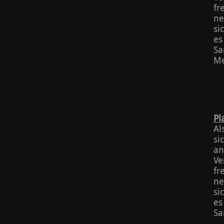
fr
ne
si
es
Sa
Me
Pl
Al
si
an
Ve
fr
ne
si
es
Sa