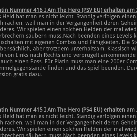
atin Nummer 416 I Am The Hero (PSV EU) erhalten am 2
s Held hat man es nicht leicht. Ständig verfolgen ein
ch rächen, weil man in der Vergangenheit deren Gehei
deres. Wir spielen einen solchen Helden der mal wied
rbrechern säubern muss.Nach beenden eines Levels
eischalten mit eigenen Combos und Fähigkeiten. Die Sto
bensächlich, aber trotzdem unterhaltsam. Klassisch wi
ch von Links nach Rechts und verprügelt ankommende 
 auch einen Boss. Für Platin muss man eine 200er Com
mmelgegenstände finden und das Spiel beenden. Durc
rsion gratis dazu.
atin Nummer 415 I Am The Hero (PS4 EU) erhalten am 2
s Held hat man es nicht leicht. Ständig verfolgen ein
ch rächen, weil man in der Vergangenheit deren Gehei
deres. Wir spielen einen solchen Helden der mal wied
rbrechern säubern muss.Nach beenden eines Levels