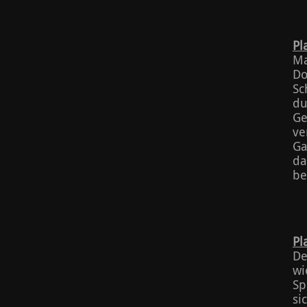
Pl
Ma
Do
Sc
du
Ge
ve
Ga
da
be
Pl
De
wi
Sp
si