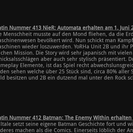
atin Nummer 413 NieR: Automata erhalten am 1. Juni 
e Menschheit musste auf den Mond fliehen, da die Er
schinenwesen bevölkert wird. Nun schickt man Kampf
schinen wieder loszuwerden. YoRHa Unit 2B und ihr Pa
lchen Mission. Die Story wird sehr japanisch mit vie
hicksalsschlägen aber auch sehr stylisch präsentiert. D
meplay Elemente, ist das Spiel recht abwechslunsgreic
den sehen welche über 25 Stück sind, circa 80% aller
ld besitzen und 2B ein dutzend mal unter den Rock s
atin Nummer 412 Batman: The Enemy Within erhalten
lltale setzt seine eigene Batman Geschichte fort und wi
deres machen als die Comics. Einerseits löblich der An