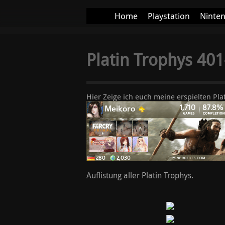
Home
Playstation
Ninte
More+
Platin Trophys 40
Hier Zeige ich euch meine erspielten Pla
Auflistung aller Platin Trophys.