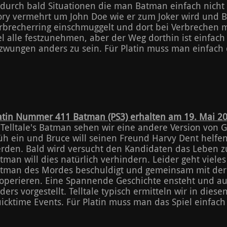
durch bald Situationen die man Batman einfach nicht 
ory vermehrt um John Doe wie er zum Joker wird und B
rbrecherring einschmuggelt und dort bei Verbrechen mit 
el alle festzunehmen, aber der Weg dorthin ist einfach n
zwungen anders zu sein. Für Platin muss man einfach 
atin Nummer 411 Batman (PS3) erhalten am 19. Mai 2
 Telltale's Batman sehen wir eine andere Version von G
üh ein und Bruce will seinen Freund Harvy Dent helfe
rden. Bald wird versucht den Kandidaten das Leben 
tman will dies natürlich verhindern. Leider geht viele
tman des Mordes beschuldigt und gemeinsam mit der
operieren. Eine Spannende Geschichte ensteht und a
ders vorgestellt. Telltale typisch ermitteln wir in die
icktime Events. Für Platin muss man das Spiel einfac