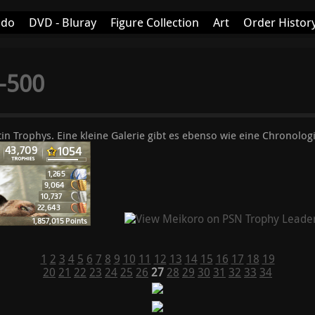
ndo
DVD - Bluray
Figure Collection
Art
Order Histor
1-500
tin Trophys. Eine kleine Galerie gibt es ebenso wie eine Chronologi
1
2
3
4
5
6
7
8
9
10
11
12
13
14
15
16
17
18
19
20
21
22
23
24
25
26
27
28
29
30
31
32
33
34