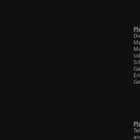
Pl
Di
Ma
Ma
so
Sc
Ga
En
Ge
Pl
Te
an